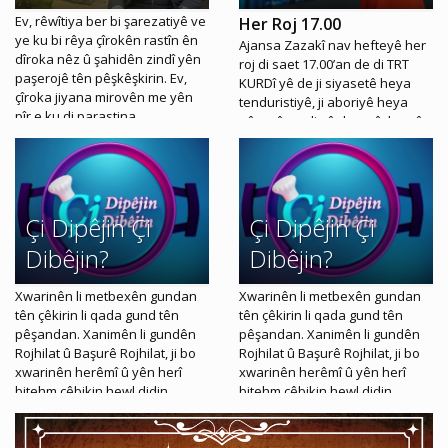
Ev, rêwîtiya ber bi şarezatiyê ve
Her Roj 17.00
ye ku bi rêya çîrokên rastîn ên
Ajansa Zazakî nav hefteyê her
dîroka nêz û şahidên zindî yên
roj di saet 17.00’an de di TRT
paşerojê tên pêşkêşkirin. Ev,
KURDî yê de ji siyasetê heya
çîroka jiyana mirovên me yên
tenduristiyê, ji aboriyê heya
pîr e ku di parastina
nûçeyên polis û darazê, hemû
kevneşopiyê de xwedî cihekî
geşedan û rûdanên rojê bi
girîng in... Di bernameyê de
hemû hurgilîyên xwe bi awayekî
guherîna kevneşopî û adetan
rast û bêalî digihîne
têne ravekirin… Nirxên civakî,
temaşevanên xwe. “Ajansa
çandî û aborî yên ku di nava
Zazakî” ku bi zaravayê dimilkî
Çi Dipêjin Çi
Çi Dipêjin Çi
salan de hatine guhertin tên
yê Kurdî tê pêşkeşkirin, bi
hevberkirin.
Dibêjin?
Dibêjin?
taybetî cî dide nûçe, geşedan û
rûdanên wan herêmên ku herî
zêde Zaza lê dijîn. Ji bo hûn
Xwarinên li metbexên gundan
Xwarinên li metbexên gundan
karibin hemû geşedanan bi
tên çêkirin li qada gund tên
tên çêkirin li qada gund tên
zimanê xwe bişopînin her roj di
pêşandan. Xanimên li gundên
pêşandan. Xanimên li gundên
saet 17.00’an de li ber ekrana
Rojhilat û Başurê Rojhilat, ji bo
Rojhilat û Başurê Rojhilat, ji bo
TRT KURDî yê bin.
xwarinên herêmî û yên herî
xwarinên herêmî û yên herî
bitehm çêbikin hewl didin.
bitehm çêbikin hewl didin.
Bernameya '' Çi Dipêjin Çi
Bernameya '' Çi Dipêjin Çi
Dibêjin '' li herêmê, çêkirina
Dibêjin '' li herêmê, çêkirina
xwarinên herî xweş ligel
xwarinên herî xweş ligel