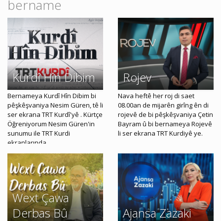
bername
Kurdî Hîn Dibim
Rojev
Bernameya Kurdî Hîn Dibim bi
Nava heftê her roj di saet
pêşkêşvaniya Nesim Güren, tê li
08.00an de mijarên girîng ên di
ser ekrana TRT Kurdî'yê . Kürtçe
rojevê de bi pêşkêşvaniya Çetin
Öğreniyorum Nesim Güren'in
Bayram û bi bernameya Rojevê
sunumu ile TRT Kurdi
li ser ekrana TRT Kurdiyê ye.
ekranlarında...
Wext Çawa
Derbas Bû
Ajansa Zazaki