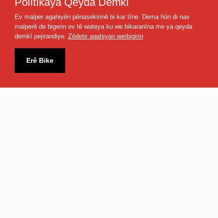
Polîtîkaya Qeyda Demkî
Ev malper agahiyên pênasekirinê bi kar tîne. Dema hûn di nav
malperê de bigerin ev tê wateya ku we bikaranîna me ya qeyda
demkî pejirandiye.
Zêdetir agahiyan werbigirin
Nûçe û Spor
Bername
Rêzefîlm
Erê Bike
Futbolîst
Rojbaş Türkiye
Dara Reş
Ajansa Zazaki
Çandiyar
Hz. Yusuf
Nûçe
Dawiya Heftê
Kêfa Jiyana Min
Dengbêj
Vefa Siltan
Hevdeng
Çiyayê Dil
Belgefîlm
Sînema
TRT Kurdî
Gundên Dîrokî
Flaşbellek
tabii
Jiyanên Nû
Bang
Pêwendî / İletişim
Malbata Min a Nû
Omer Muxtar
Zindî Radyo
Türkiye
Riya Qeşayê
Nexşeya Malperê
Serborî û Serzêr
Xelasî Tune
Parametreyên Staliteyê
Çîrokên Dengbêjiyê