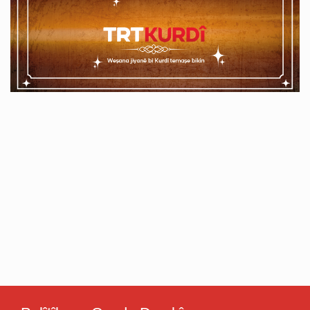
sohbetên bikêf tîne ser ekrana
sohbetên bikêf tîne ser ekrana
we.
we.